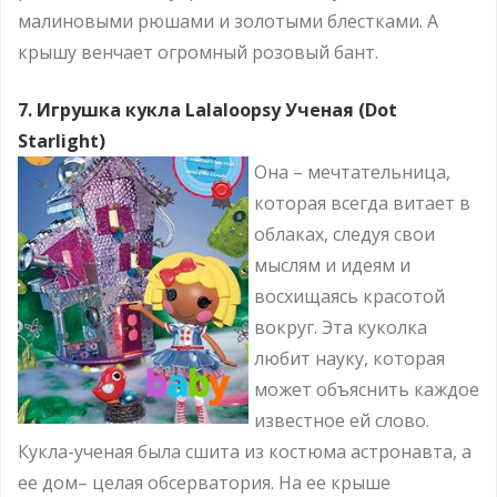
малиновыми рюшами и золотыми блестками. А
крышу венчает огромный розовый бант.
7. Игрушка кукла Lalaloopsy Ученая (Dot
Starlight)
Она – мечтательница,
которая всегда витает в
облаках, следуя свои
мыслям и идеям и
восхищаясь красотой
вокруг. Эта куколка
любит науку, которая
может объяснить каждое
известное ей слово.
Кукла-ученая была сшита из костюма астронавта, а
ее дом– целая обсерватория. На ее крыше