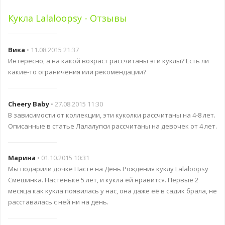
Кукла Lalaloopsy - Отзывы
Вика
• 11.08.2015 21:37
Интересно, а на какой возраст рассчитаны эти куклы? Есть ли
какие-то ограничения или рекомендации?
Cheery Baby
• 27.08.2015 11:30
В зависимости от коллекции, эти куколки рассчитаны на 4-8 лет.
Описанные в статье Лалалупси рассчитаны на девочек от 4 лет.
Марина
• 01.10.2015 10:31
Мы подарили дочке Насте на День Рождения куклу Lalaloopsy
Смешинка. Настеньке 5 лет, и кукла ей нравится. Первые 2
месяца как кукла появилась у нас, она даже её в садик брала, не
расставалась с ней ни на день.