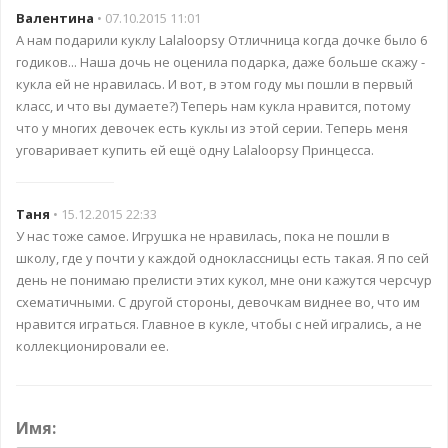
Валентина
• 07.10.2015 11:01
А нам подарили куклу Lalaloopsy Отличница когда дочке было 6
годиков... Наша дочь не оценила подарка, даже больше скажу -
кукла ей не нравилась. И вот, в этом году мы пошли в первый
класс, и что вы думаете?) Теперь нам кукла нравится, потому
что у многих девочек есть куклы из этой серии. Теперь меня
уговаривает купить ей ещё одну Lalaloopsy Принцесса.
Таня
• 15.12.2015 22:33
У нас тоже самое. Игрушка не нравилась, пока не пошли в
школу, где у почти у каждой одноклассницы есть такая. Я по сей
день не понимаю прелисти этих кукол, мне они кажутся черсчур
схематичными. С другой стороны, девочкам виднее во, что им
нравится играться. Главное в кукле, чтобы с ней игрались, а не
коллекционировали ее.
Имя: