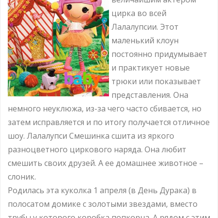
цирка во всей
Лалалупсии. Этот
маленький клоун
постоянно придумывает
и практикует новые
трюки или показывает
представления. Она
немного неуклюжа, из-за чего часто сбивается, но
затем исправляется и по итогу получается отличное
шоу. Лалалупси Смешинка сшита из яркого
разноцветного циркового наряда. Она любит
смешить своих друзей. А ее домашнее животное –
слоник.
Родилась эта куколка 1 апреля (в День Дурака) в
полосатом домике с золотыми звездами, вместо
трубы у которого коробка попкорна. А рядом с этим