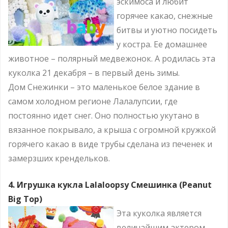
эскимоса и любит
горячее какао, снежные
битвы и уютно посидеть
у костра. Ее домашнее
животное – полярный медвежонок. А родилась эта
куколка 21 декабря – в первый день зимы.
Дом Снежинки – это маленькое белое здание в
самом холодном регионе Лалалупсии, где
постоянно идет снег. Оно полностью укутано в
вязанное покрывало, а крыша с огромной кружкой
горячего какао в виде трубы сделана из печенек и
замерзших крендельков.
4. Игрушка кукла Lalaloopsy Смешинка (Peanut
Big Top)
Эта куколка является
величайшим актером