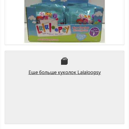
Lalaloopsy 516781 Лалалупси фигурка коллекционная 4 см (в
ассортименте) Lalaloopsy
179 руб.
Еще больше куколок Lalaloopsy