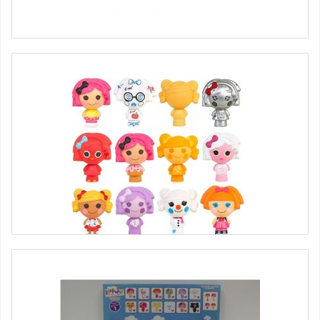
Lalaloopsy Mini 533085 Лалалупси Мини 4 (в ассортименте)
Lalaloopsy
249 руб.
Lalaloopsy Mini 535430 Лалалупси Мини Коллекционная
фигурка, 4 см (в ассортименте) Lalaloopsy
97 руб.