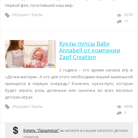
первой фее, посетившей наш мир.
Игрушки
/
Куклы
6239
11
Куклы-пупсы Baby
Annabell от компании
Zapf Creation
2 годика – это время начала игр в
«Дочки-матери». А что для этого необходимо вашей маленькой
принцессе в первую очередь? Конечно, кукла-пупс, которая
будет играть роль доченьки или сыночка во всех веселых
детских играх.
Игрушки
/
Куклы
6998
5
Купить "Лалалупси"
вы можете в нашем каталоге детских
товаров.