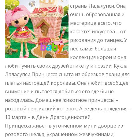
страны Лалалупси. Она
очень образованная и
мастерица всего, что
касается искусства – от
рисования до танцев. У
нее самая большая
коллекция корон и она
любит учить своих друзей этикету и поэзии. Кукла
Лалалупси Принцесса сшита из обрезков ткани для
платья настоящей королевы. Она любит всеобщее
внимание и пытается добиться его где бы не
находилась. Домашнее животное принцессы –
розовый персидский котенок. А ее день рождения –
13 марта – в День Драгоценностей.
Принцесса живет в утонченном мини дворце из
розового шелка, украшенном жемчужинами,