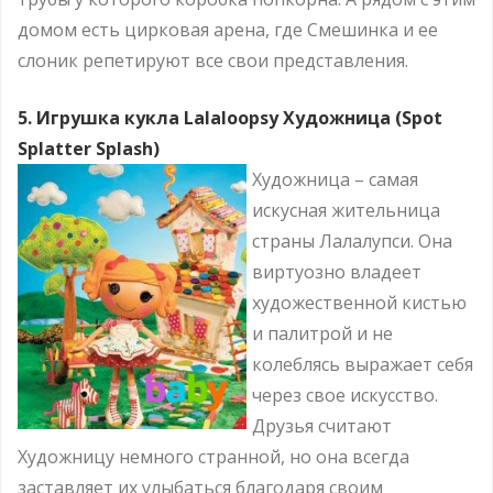
домом есть цирковая арена, где Смешинка и ее
слоник репетируют все свои представления.
5. Игрушка кукла Lalaloopsy Художница (Spot
Splatter Splash)
Художница – самая
искусная жительница
страны Лалалупси. Она
виртуозно владеет
художественной кистью
и палитрой и не
колеблясь выражает себя
через свое искусство.
Друзья считают
Художницу немного странной, но она всегда
заставляет их улыбаться благодаря своим