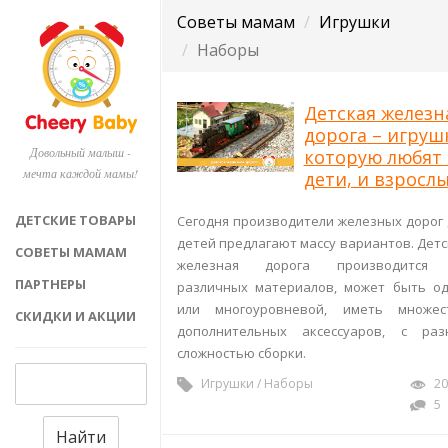
Советы мамам
Игрушки
Наборы
Детская железн
дорога – игруш
Довольный малыш -
которую любят
мечта каждой мамы!
дети, и взросл
ДЕТСКИЕ ТОВАРЫ
Сегодня производители железных дорог 
детей предлагают массу вариантов. Детс
СОВЕТЫ МАМАМ
железная дорога производится
ПАРТНЕРЫ
различных материалов, может быть од
или многоуровневой, иметь множес
СКИДКИ И АКЦИИ
дополнительных аксессуаров, с раз
сложностью сборки.
Игрушки
/
Наборы
20
5
Найти