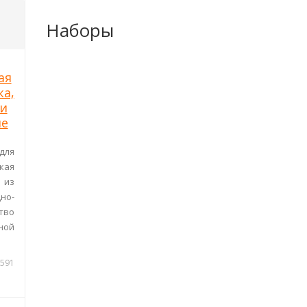
Наборы
ая
ка,
 и
ые
для
кая
 из
но-
тво
ной
591