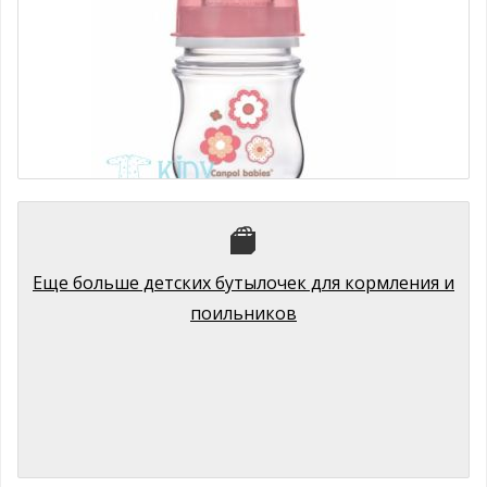
Розовая антиколиковая бутылочка с широким горлышком EASY
START Canpol Babies
310 руб.
Еще больше детских бутылочек для кормления и
поильников