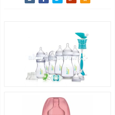
Подарочный набор Breeze Delux пластик BornFree
6250 руб.