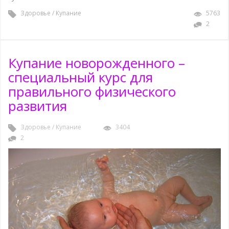
Здоровье
/
Купание
5763
2
Купание новорожденного –
специальный курс для
правильного физического
развития
Здоровье
/
Купание
3404
2