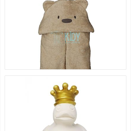
Полотенце банное Lux CuddleDry
5165 руб.
Полотенце с уголком MESKUTIS Lorita
1300 руб.