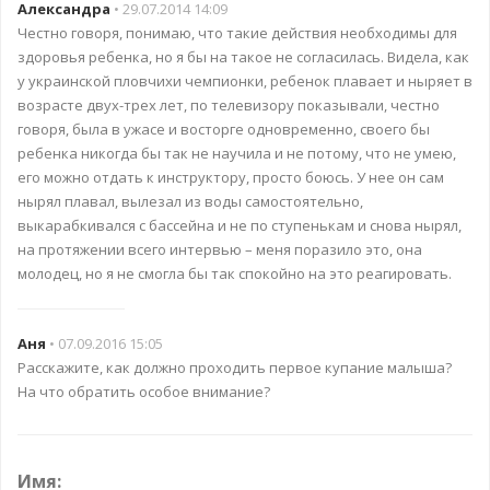
Александра
• 29.07.2014 14:09
Честно говоря, понимаю, что такие действия необходимы для
здоровья ребенка, но я бы на такое не согласилась. Видела, как
у украинской пловчихи чемпионки, ребенок плавает и ныряет в
возрасте двух-трех лет, по телевизору показывали, честно
говоря, была в ужасе и восторге одновременно, своего бы
ребенка никогда бы так не научила и не потому, что не умею,
его можно отдать к инструктору, просто боюсь. У нее он сам
нырял плавал, вылезал из воды самостоятельно,
выкарабкивался с бассейна и не по ступенькам и снова нырял,
на протяжении всего интервью – меня поразило это, она
молодец, но я не смогла бы так спокойно на это реагировать.
Аня
• 07.09.2016 15:05
Расскажите, как должно проходить первое купание малыша?
На что обратить особое внимание?
Имя: