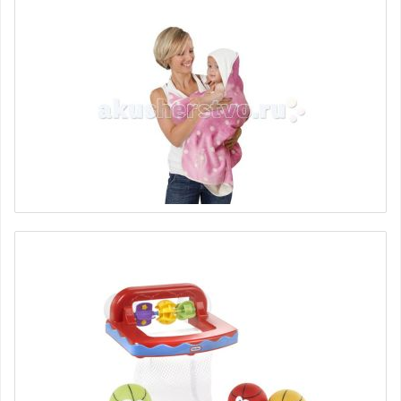
Полотенце банное Lux CuddleDry
5165 руб.
Простынка банная 70 х 140 см CuddleDry
6490 руб.