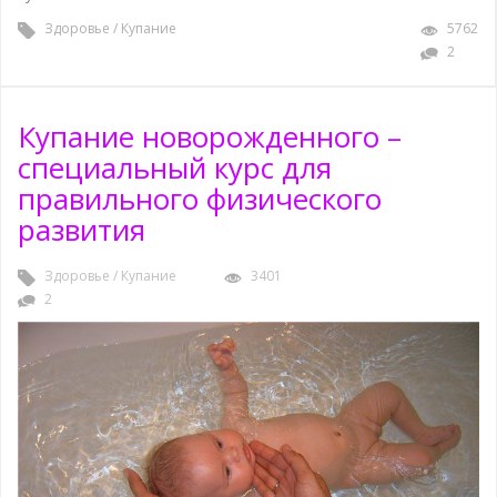
Здоровье
/
Купание
5762
2
Купание новорожденного –
специальный курс для
правильного физического
развития
Здоровье
/
Купание
3401
2