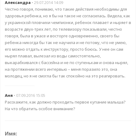
Александра
• 29.07.2014 14:09
Честно говоря, понимаю, что такие действия необходимы для
здоровья ребенка, но я бы на такое не согласилась. Видела, как
у украинской пловчихи чемпионки, ребенок плавает и ныряет в
возрасте двух-трех лет, по телевизору показывали, честно
говоря, была в ужасе и восторге одновременно, своего бы
ребенка никогда бы так не научила и не потому, что не умею,
его можно отдать к инструктору, просто боюсь. У нее он сам
нырял плавал, вылезал из воды самостоятельно,
выкарабкивался с бассейна и не по ступенькам и снова нырял,
на протяжении всего интервью – меня поразило это, она
молодец, но я не смогла бы так спокойно на это реагировать.
Аня
• 07.09.2016 15:05
Расскажите, как должно проходить первое купание малыша?
На что обратить особое внимание?
Имя: