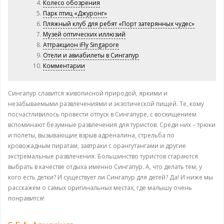
Колесо обозрения
Парк птиц «Джуронг»
Пляжный клуб для ребят «Порт затерянных чудес»
Музей оптических иллюзий
Аттракцион iFly Singapore
Отели и авиабилеты в Сингапур
Комментарии
Сингапур славится живописной природой, яркими и
незабываемыми развлечениями и экзотической пищей. Те, кому
посчастливилось провести отпуск в Сингапуре, с восхищением
вспоминают безумные развлечения для туристов. Среди них – трюки
и полеты, вызывающие взрыв адреналина, стрельба по
кровожадным пиратам, завтраки с орангутангами и другие
экстремальные развлечения. Большинство туристов стараются
выбрать в качестве отдыха именно Сингапур. А, что делать тем, у
кого есть детки? И существует ли Сингапур для детей? Да! И ниже мы
расскажем о самых оригинальных местах, где малышу очень
понравится!