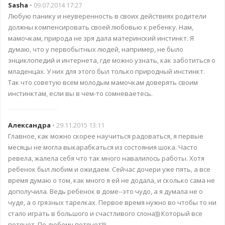
Sasha
• 09.07.2014 17:27
Любую панику и неуверенность в своих действиях родители
должны компенсировать своей любовью к ребенку. Нам,
мамочкам, природа не зря дала материнский инстинкт. Я
думаю, что у первобытных людей, например, не было
энциклопедий и интернета, где можно узнать, как заботиться о
младенцах. У них для этого был только природный инстинкт.
Так что советую всем молодым мамочкам доверять своим
инстинктам, если вы в чем-то сомневаетесь.
Александра
• 29.11.2015 13:11
Главное, как можно скорее научиться радоваться, я первые
месяцы не могла выкарабкаться из состояния шока. Часто
ревела, жалела себя что так много навалилось работы. Хотя
ребенок был любим и ожидаем. Сейчас дочери уже пять, а все
время думаю о том, как много я ей не додала, и сколько сама не
дополучила. Ведь ребенок в доме--это чудо, а я думала не о
чуде, а о грязных тарелках. Первое время нужно во чтобы то ни
стало играть в большого и счастливого слона))) Который все
потянет. По-любому потянет)))