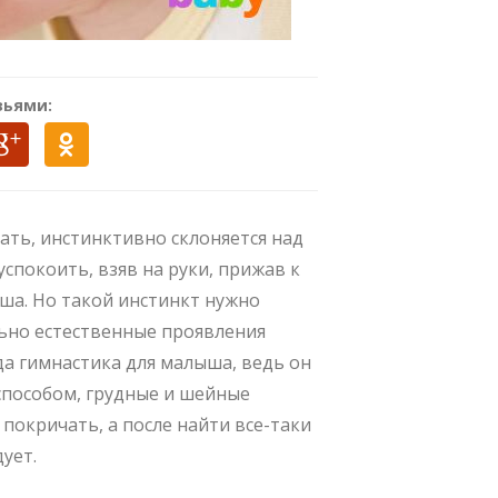
зьями:
ть, инстинктивно склоняется над
спокоить, взяв на руки, прижав к
ыша. Но такой инстинкт нужно
льно естественные проявления
да гимнастика для малыша, ведь он
 способом, грудные и шейные
покричать, а после найти все-таки
ует.