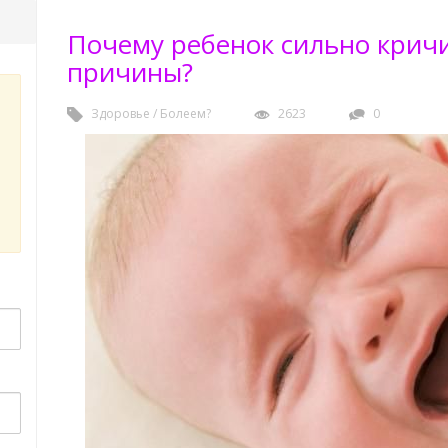
Почему ребенок сильно кричи
причины?
Здоровье
/
Болеем?
2623
0