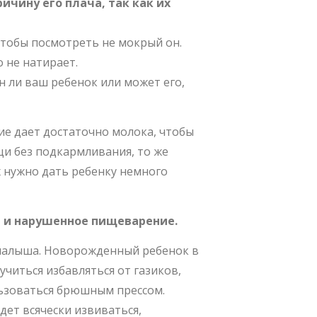
чину его плача, так как их
 чтобы посмотреть не мокрый он.
 не натирает.
ден ли ваш ребенок или может его,
е дает достаточно молока, чтобы
и без подкармливания, то же
ях нужно дать ребенку немного
е и нарушенное пищеварение.
 малыша. Новорожденный ребенок в
учиться избавляться от газиков,
льзоваться брюшным прессом.
ет всячески извиваться,