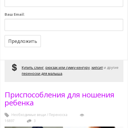
Ваш Email:
Предложить
Купить слинг
,
рюкзак или сумку-кенгуру
,
хипсит
и другие
переноски для малыша
.
Приспособления для ношения
ребенка
Необходимые вещи
/
Переноска
16897
3