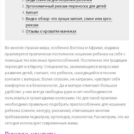
Эргономичный рюкзак-переноска для детей
Хипсит
Видео обзор: что лучше хипсит, слинг или эрго-
рюкзак
Отзывы о кроватях-манежах
Во многих странах мира, особенно Востока и Африки, издавна
практикуется практически постоянное ношение ребенка на себе с
помощью тех или иных приспособлений. Постепенно эти традиции
переходят и в Европу. Специалисты, занимающиеся вопросами
развития детей, считают, что ребенок, находящийся в тесном
контакте с матерью, более спокоен, не капризен, чувствует себя
комфортно и в безопасности. Да и матери отмечают большое
удобство: у них всегда свободны руки и нет необходимости
пользоваться громоздкими колясками. Но для такой практики
необходимо правильно подобрать приспособление для ношения
ребенка (слинги, кенгуру, рюкзачки), отвечающее многим
требованиям педиатров, ортопедов, психологов. Рассмотрим, что же
сегодня используют современные мамы.