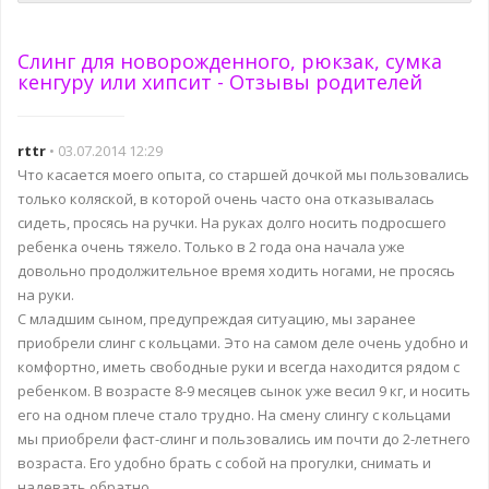
Слинг для новорожденного, рюкзак, сумка
кенгуру или хипсит - Отзывы родителей
rttr
• 03.07.2014 12:29
Что касается моего опыта, со старшей дочкой мы пользовались
только коляской, в которой очень часто она отказывалась
сидеть, просясь на ручки. На руках долго носить подросшего
ребенка очень тяжело. Только в 2 года она начала уже
довольно продолжительное время ходить ногами, не просясь
на руки.
С младшим сыном, предупреждая ситуацию, мы заранее
приобрели слинг с кольцами. Это на самом деле очень удобно и
комфортно, иметь свободные руки и всегда находится рядом с
ребенком. В возрасте 8-9 месяцев сынок уже весил 9 кг, и носить
его на одном плече стало трудно. На смену слингу с кольцами
мы приобрели фаст-слинг и пользовались им почти до 2-летнего
возраста. Его удобно брать с собой на прогулки, снимать и
надевать обратно.