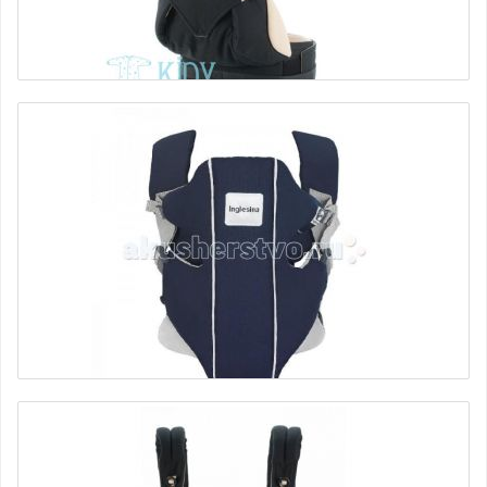
Эрго рюкзак ALL POSITION 360 Black/Camel ErgoBaby
11280 руб.
Рюкзак-кенгуру Inglesina Front
5350 руб.