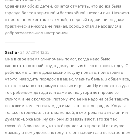
Сравнивая обоих детей, хочется отметить, что дочка была
гораздо более капризной и беспокойной, нежели сын. Находясь
в постоянном контакте со мной, в первый год жизни он даже
практически никогда не плакал, хорошо спал и находился в
доброжелательном настроении.
Sasha
• 21.07.2014 12:35
Мне в свое время слинг очень помог, когда надо было
хлопотать по хозяйству, а дочку нельзя было оставить одну. С
ребенком в слинге дома можно посуду помыть, приготовить
что-то, наводить порядок в вещах, гладить белье. В общем всё,
что не связано на прямую с пылью и грязью. Ну и поехать куда-
то с ребенком до года или даже до полутора лет проще со
слингом, а не с коляской, потому что ее не надо на себе тащить
по всяким там лестницам, да и малыш – вот он, рядом. Когда я
только готовилась стать мамочкой, я смотрела на эти слинги и
думала: «Боже мой, ну как они их завязывают, это же так
сложно!». А оказалось, что всё предельно просто. И к тому же
малышу в нем удобно, потому что он находится в естественном