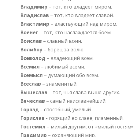
Владимир
– тот, кто владеет миром.
Владислав
– тот, кто владеет славой.
Властимир
– властвующий над миром.
Военег
– тот, кто наслаждается боем.
Воислав
– славный воин.
Волибор
– борец за волю.
Всеволод
– владеющий всем.
Всемил
– любимый всеми.
Всемысл
– думающий обо всем.
Всеслав
– знаменитый.
Вышеслав
– тот, чья слава выше других.
Вячеслав
– самый наиславнейший.
Горазд
– способный, умелый
Горислав
- горящий во славе, пламенный.
Гостемил
– милый другим, от «милый гостям».
Градимир
– охраняющий мир.