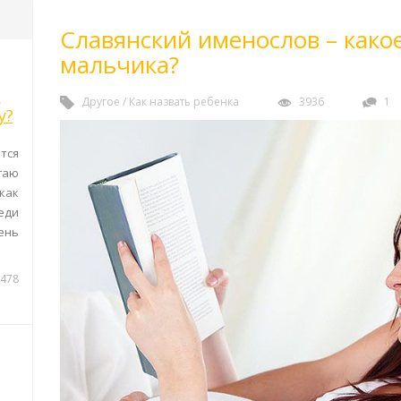
Славянский именослов – како
мальчика?
к
Другое
/
Как назвать ребенка
3936
1
у?
тся
гаю
как
ди
ень
478