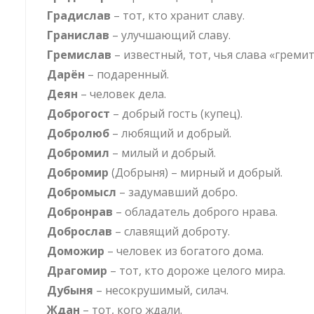
Градислав
– тот, кто хранит славу.
Гранислав
– улучшающий славу.
Гремислав
– известный, тот, чья слава «гремит
Дарён
– подаренный.
Деян
– человек дела.
Доброгост
– добрый гость (купец).
Добролюб
– любящий и добрый.
Добромил
– милый и добрый.
Добромир
(Добрыня) – мирный и добрый.
Добромысл
– задумавший добро.
Добронрав
– обладатель доброго нрава.
Доброслав
– славящий доброту.
Доможир
– человек из богатого дома.
Драгомир
– тот, кто дороже целого мира.
Дубыня
– несокрушимый, силач.
Ждан
– тот, кого ждали.