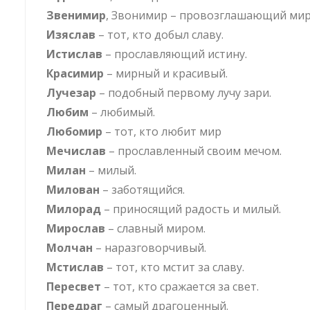
Звенимир
, Звонимир – провозглашающий мир
Изяслав
– тот, кто добыл славу.
Истислав
– прославляющий истину.
Красимир
– мирный и красивый.
Лучезар
– подобный первому лучу зари.
Любим
– любимый.
Любомир
– тот, кто любит мир
Мечислав
– прославленный своим мечом.
Милан
– милый.
Милован
– заботящийся.
Милорад
– приносящий радость и милый.
Мирослав
– славный миром.
Молчан
– наразговорчивый.
Мстислав
– тот, кто мстит за славу.
Пересвет
– тот, кто сражается за свет.
Передраг
– самый драгоценный.