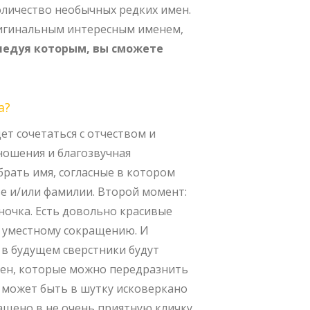
оличество необычных редких имен.
ригинальным интересным именем,
ледуя которым, вы сможете
а?
ет сочетаться с отчеством и
ношения и благозвучная
рать имя, согласные в котором
е и/или фамилии. Второй момент:
ночка. Есть довольно красивые
я уместному сокращению. И
 в будущем сверстники будут
мен, которые можно передразнить
 может быть в шутку исковеркано
щено в не очень приятную кличку.