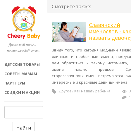
Смотрите также:
Славянский
именослов - ка
назвать девочк
Довольный малыш -
Ввиду того, что сегодня модными являю
мечта каждой мамы!
длинные и необычные имена, предла
вам обратиться к такому источнику, 
ДЕТСКИЕ ТОВАРЫ
имена наших предков. Сре
СОВЕТЫ МАМАМ
старославянских имен встречаются оч
интересные и красивые девичьи имена.
ПАРТНЕРЫ
Другое
/
Как назвать ребенка
3
СКИДКИ И АКЦИИ
1
Найти