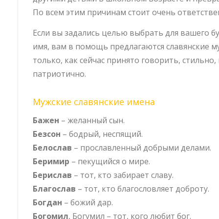
По всем этим причинам стоит очень ответстве
Если вы задались целью выбрать для вашего б
имя, вам в помощь предлагаются славянские му
только, как сейчас принято говорить, стильно
патриотично.
Мужские славянские имена
Бажен
– желанный сын.
Безсон
– бодрый, неспящий.
Белослав
– прославленный добрыми делами.
Беримир
– пекущийся о мире.
Берислав
– тот, кто забирает славу.
Благослав
– тот, кто благословляет доброту.
Богдан
– божий дар.
Богомил
, Богумил – тот, кого любит бог.