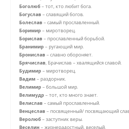
Боголюб
– тот, кто любит бога.
Богуслав
– славящий богов.
Болеслав
– самый прославленный.
Боримир
– миротворец.
Борислав
– прославленный борьбой.
Бранимир
– ругающий мир.
Бронислав
– славно обороняет.
Брячислав
, Брачислав – хвалящийся славой.
Будимир
– миротворец.
Вадим
– раздорник.
Велимир
– большой мир.
Велимудр
– тот, кто много знает.
Велислав
– самый прославленный.
Венцеслав
– посвященный/ посвящающий слав
Веролюб
– заступник веры.
Веселин
– жизнерадостный, веселый.