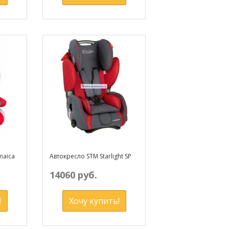
maica
Автокресло STM Starlight SP
14060 руб.
!
Хочу купить!