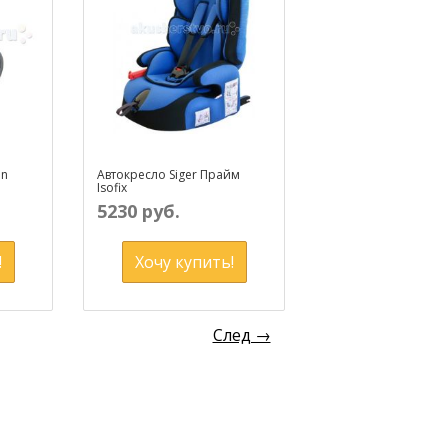
an
Автокресло Siger Прайм
Isofix
5230 руб.
!
Хочу купить!
След →