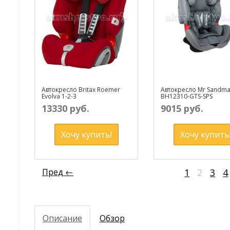
Автокресло Britax Roemer
Автокресло Mr Sandm
Evolva 1-2-3
BH12310-GTS-SPS
13330 руб.
9015 руб.
Хочу купить!
Хочу купить
Пред ←
1
2
3
4
Описание
Обзор