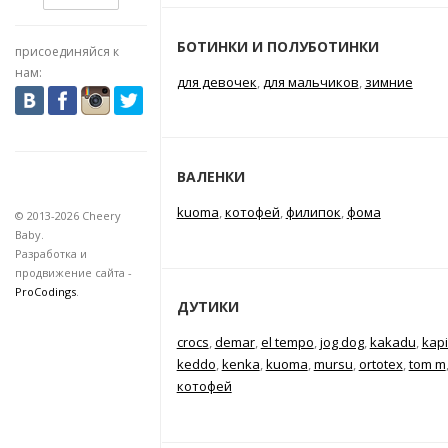
БОТИНКИ И ПОЛУБОТИНКИ
присоединяйся к
нам:
для девочек
,
для мальчиков
,
зимние
ВАЛЕНКИ
kuoma
,
котофей
,
филипок
,
фома
© 2013-2026 Cheery
Baby.
Разработка и
продвижение сайта -
ProCodings
.
ДУТИКИ
crocs
,
demar
,
el tempo
,
jog dog
,
kakadu
,
kap
keddo
,
kenka
,
kuoma
,
mursu
,
ortotex
,
tom m
котофей