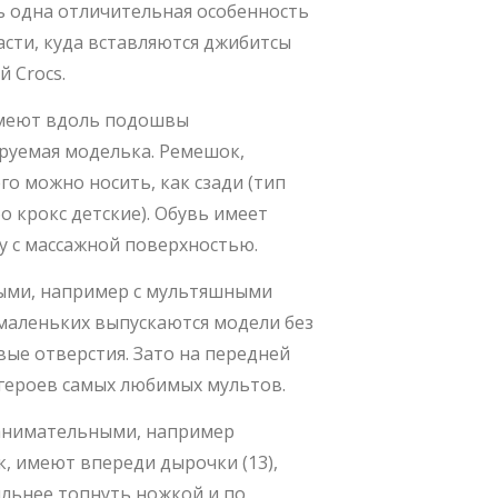
ть одна отличительная особенность
сти, куда вставляются джибитсы
й Crocs.
 имеют вдоль подошвы
руемая моделька. Ремешок,
го можно носить, как сзади (тип
бо крокс детские). Обувь имеет
 с массажной поверхностью.
ными, например с мультяшными
 маленьких выпускаются модели без
вые отверстия. Зато на передней
 героев самых любимых мультов.
занимательными, например
к, имеют впереди дырочки (13),
льнее топнуть ножкой и по