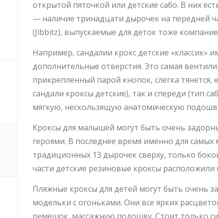
открытой пяточкой или детские сабо. В них ес
— наличие тринадцати дырочек на передней ча
(Jibbitz), выпускаемые для деток тоже компание
Например, сандалии крокс детские «классик»
дополнительные отверстия. Это самая вентили
прикрепленный парой кнопок, слегка тянется, е
сандали кроксы детские), так и спереди (тип са
мягкую, нескользящую анатомическую подошву
Кроксы для малышей могут быть очень задор
героями. В последнее время именно для самых
традиционных 13 дырочек сверху, только боко
части детские резиновые кроксы расположили
Пляжные кроксы для детей могут быть очень 
модельки с огоньками. Они все ярких расцвето
ремешок, массажную подошву. Стоит только си