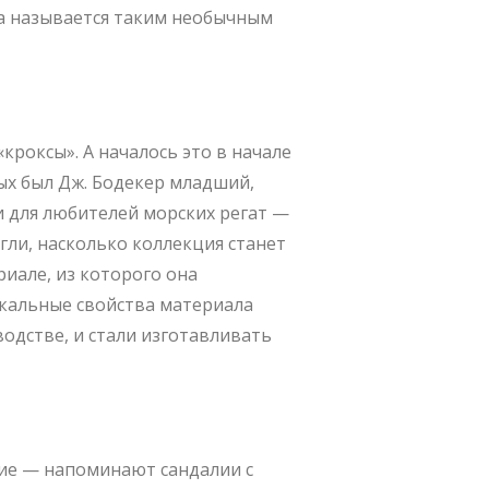
на называется таким необычным
кроксы». А началось это в начале
рых был Дж. Бодекер младший,
 для любителей морских регат —
гли, насколько коллекция станет
иале, из которого она
никальные свойства материала
одстве, и стали изготавливать
кие — напоминают сандалии с