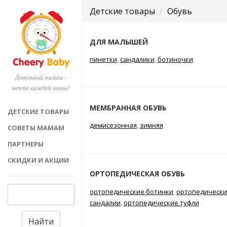
Детские товары
Обувь
ДЛЯ МАЛЫШЕЙ
пинетки
,
сандалики
,
ботиночки
Довольный малыш -
мечта каждой мамы!
МЕМБРАННАЯ ОБУВЬ
ДЕТСКИЕ ТОВАРЫ
демисезонная
,
зимняя
СОВЕТЫ МАМАМ
ПАРТНЕРЫ
СКИДКИ И АКЦИИ
ОРТОПЕДИЧЕСКАЯ ОБУВЬ
ортопедические ботинки
,
ортопедически
сандалии
,
ортопедические туфли
Найти