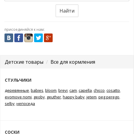
Найти
присоединяйся к нам:
Детские товары
Все для кормления
СТУЛЬЧИКИ
деревянные
,
babies
,
bloom
,
brevi
,
cam
,
capella
,
chicco
,
cosatto
,
evomove nomi
,
geoby
,
geuther
,
happy baby
,
jetem
,
peg perego
,
selby
,
непоседа
СОСКИ