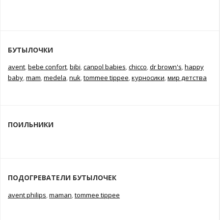
БУТЫЛОЧКИ
avent
,
bebe confort
,
bibi
,
canpol babies
,
chicco
,
dr brown's
,
happy
baby
,
mam
,
medela
,
nuk
,
tommee tippee
,
курносики
,
мир детства
ПОИЛЬНИКИ
ПОДОГРЕВАТЕЛИ БУТЫЛОЧЕК
avent philips
,
maman
,
tommee tippee