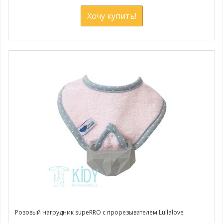
Хочу купить!
Розовый нагрудник supeRRO с прорезывателем Lullalove