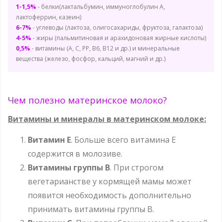
1-1,5%
- белки(лактальбумин, иммуноглобулин A,
лактоферрин, казеин)
6-7%
- углеводы (лактоза, олигосахариды, фруктоза, галактоза)
4-5%
- жиры (пальмитиновая и арахидоновая жирные кислоты)
0,5%
- витамины (А, С, РP, В6, B12 и др.) и минеральные
вещества (железо, фосфор, кальций, магний и др.)
Чем полезно материнское молоко?
Витамины и минералы в материнском молоке:
Витамин E
. Больше всего витамина E
содержится в молозиве.
Витамины группы B
. При строгом
вегетарианстве у кормящей мамы может
появится необходимость дополнительно
принимать витамины группы В.