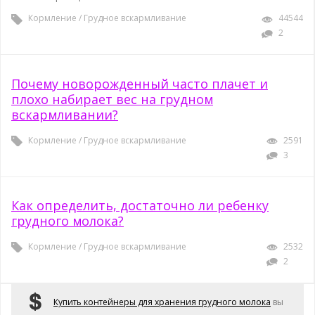
Кормление
/
Грудное вскармливание
44544
2
Почему новорожденный часто плачет и
плохо набирает вес на грудном
вскармливании?
Кормление
/
Грудное вскармливание
2591
3
Как определить, достаточно ли ребенку
грудного молока?
Кормление
/
Грудное вскармливание
2532
2
Купить контейнеры для хранения грудного молока
вы