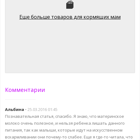
Молокоотсос электронный двухфазный Swing Maxi с
возможностью двойного сцеживания Medela
8900 руб.
Еще больше товаров для кормящих мам
Комментарии
Альбина
• 25.03.2016 01:45
Познавательная статья, спасибо. Я знаю, что материнское
молоко очень полезное, и нельзя ребенка лишать данного
питания, так как малыши, которые идут на искусственном
вскармливании они почему-то слабее. Еще я где-то читала, что