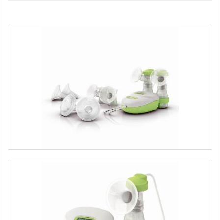
Молокоотсос Calypso Double Plus электрический Ardo
12990 руб.